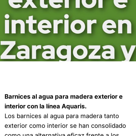
interior en
Zaragoza y
Huesca
Barnices al agua para madera exterior e
Soluciones para madera sostenibles de
interior con la línea Aquaris.
alta calidad con la gama Aquaris de
Los barnices al agua para madera tanto
Renner
exterior como interior se han consolidado
como una alternativa eficaz frente a los