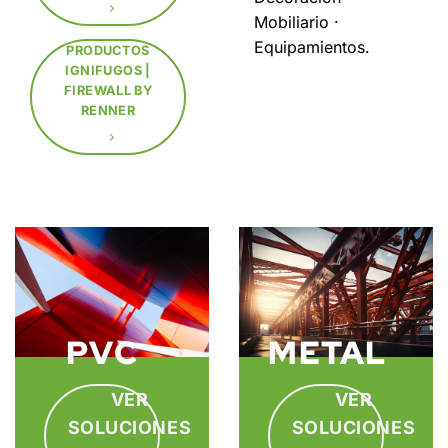
Mobiliario ·
Equipamientos.
PRODUCTOS
IGNIFUGOS |
FIREWALL BY
RENNER
PVC
METAL
VER
VER
SOLUCIONES
SOLUCIONES