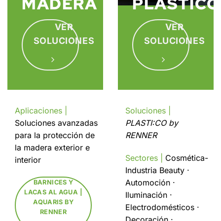
MADERA
PLÁSTICO
VER
VER
SOLUCIONES
SOLUCIONES
Aplicaciones |
Soluciones |
Soluciones avanzadas
PLASTI:CO by
para la protección de
RENNER
la madera exterior e
Sectores |
Cosmética-
interior
Industria Beauty ·
Automoción ·
BARNICES Y
LACAS AL AGUA |
Iluminación ·
AQUARIS BY
Electrodomésticos ·
RENNER
Decoración ·