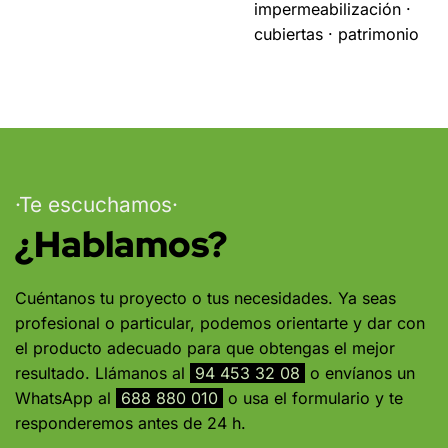
impermeabilización ·
cubiertas · patrimonio
·Te escuchamos·
¿Hablamos?
Cuéntanos tu proyecto o tus necesidades. Ya seas
profesional o particular, podemos orientarte y dar con
el producto adecuado para que obtengas el mejor
resultado. Llámanos al
94 453 32 08
o envíanos un
WhatsApp al
688 880 010
o usa el formulario y te
responderemos antes de 24 h.