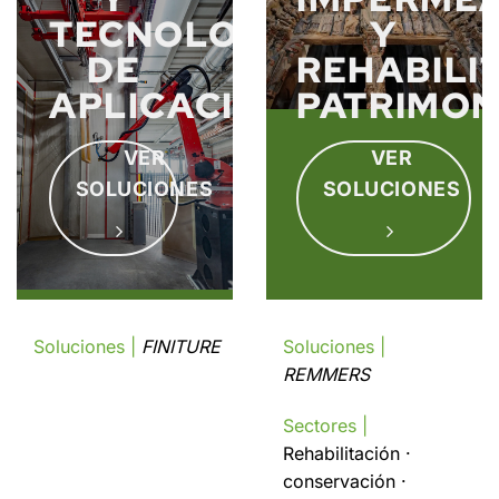
TECNOLOGÍAS
Y
DE
REHABILI
APLICACIÓN
PATRIMON
VER
VER
SOLUCIONES
SOLUCIONES
Soluciones |
FINITURE
Soluciones |
REMMERS
Sectores |
Rehabilitación ·
conservación ·