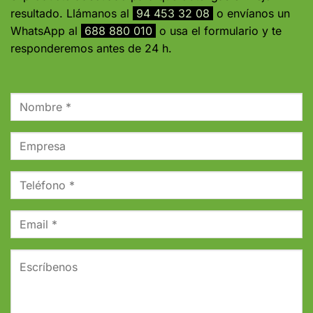
resultado. Llámanos al
94 453 32 08
o envíanos un
WhatsApp al
688 880 010
o usa el formulario y te
responderemos antes de 24 h.