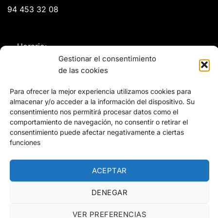
94 453 32 08
Horario:
Gestionar el consentimiento
Lunes a Jueves:
de las cookies
08:00 - 13:00 / 14:30 - 18:00
Para ofrecer la mejor experiencia utilizamos cookies para
almacenar y/o acceder a la información del dispositivo. Su
Viernes:
consentimiento nos permitirá procesar datos como el
08:00 - 14:00
comportamiento de navegación, no consentir o retirar el
consentimiento puede afectar negativamente a ciertas
funciones
Remmers
ACEPTAR
Renner
DENEGAR
VER PREFERENCIAS