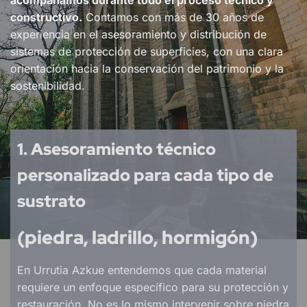
acompañamos durante todo el proceso técnico y
constructivo.
Contamos con más de 30 años de
experiencia en el asesoramiento y distribución de
sistemas de protección de superficies, con una clara
orientación hacia la conservación del patrimonio y la
sostenibilidad.
1. Asesoramiento técnico
personalizado para cada tipo de
sustrato
(piedra, ladrillo, hormigón)
En Urrutia Azkue entendemos que cada material
requiere un enfoque específico para su protección y
restauración. No es lo mismo intervenir sobre piedra