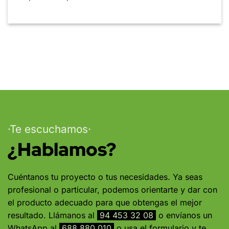
·Te escuchamos·
¿Hablamos?
Cuéntanos tu proyecto o tus necesidades. Ya seas
profesional o particular, podemos orientarte y dar con
el producto adecuado para que obtengas el mejor
resultado. Llámanos al
94 453 32 08
o envíanos un
WhatsApp al
688 880 010
o usa el formulario y te