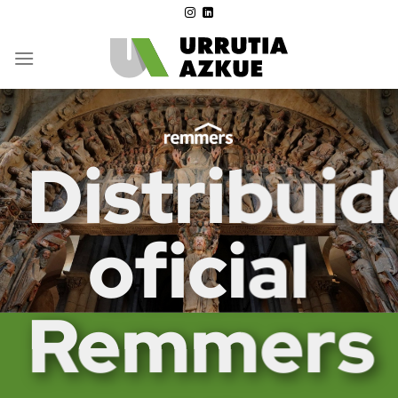
Saltar
al
contenido
Distribuid
oficial
Remmers